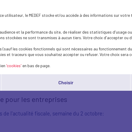
ence utilisateur, le MEDEF stocke et/ou accède à des informations sur votre 
dience et la performance du site, de réaliser des statistiques d'usage ou 
s stockées ne sont transmises à aucun tiers. Votre choix d'accepter ou de 
 (sauf les cookies fonctionnels qui sont nécessaires au fonctionnement du 
ies et traceurs que vous souhaitez accepter ou refuser. Votre choix sera c
lien
'cookies'
en bas de page.
TE du 2 octobre 202
Choisir
le pour les entreprises
de l'actualité fiscale, semaine du 2 octobre: