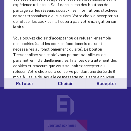
expérience utilisteur. Sauf dans le cas des boutons de
partage sur les réseaux sociaux, les informations stockées
ne sont transmises à aucun tiers. Votre choix d'accepter ou
de refuser les cookies n'affectera pas votre navigation sur
le site.
Vous pouvez choisir d'accepter ou de refuser l'ensemble
des cookies (sauf les cookies fonctionnels qui sont
nécessaires au fonctionnement du site). Le bouton
LE CONSEIL
'Personnaliser vos choix' vous permet par ailleurs de
paramétrer individuellement les finalités de traitement des
D"ADMINISTRATION
cookies et traceurs que vous souhaitez accepter ou
refuser. Votre choix sera conservé pendant une durée de 6
mois à l'issue de laquelle ce message vous sera à nouveau
affiché..
Refuser
Choisir
Accepter
Vous pouvez modifier votre choix à tout moment en
cliquant sur le lien
'cookies'
en bas de page.
Contactez-nous