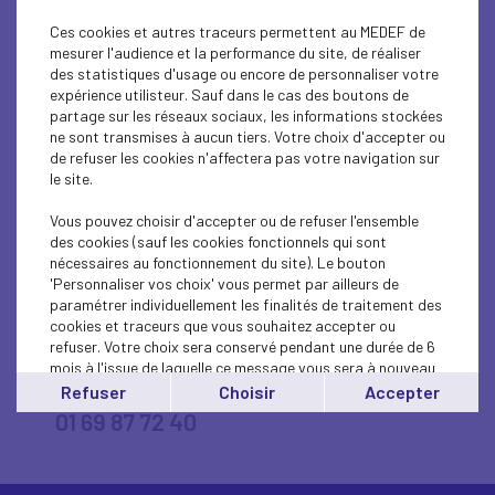
Ces cookies et autres traceurs permettent au MEDEF de
mesurer l'audience et la performance du site, de réaliser
des statistiques d'usage ou encore de personnaliser votre
expérience utilisteur. Sauf dans le cas des boutons de
partage sur les réseaux sociaux, les informations stockées
ne sont transmises à aucun tiers. Votre choix d'accepter ou
de refuser les cookies n'affectera pas votre navigation sur
le site.
Vous pouvez choisir d'accepter ou de refuser l'ensemble
des cookies (sauf les cookies fonctionnels qui sont
nécessaires au fonctionnement du site). Le bouton
'Personnaliser vos choix' vous permet par ailleurs de
8 Rue Montespan
paramétrer individuellement les finalités de traitement des
cookies et traceurs que vous souhaitez accepter ou
91000 Evry-Courcouronnes
refuser. Votre choix sera conservé pendant une durée de 6
mois à l'issue de laquelle ce message vous sera à nouveau
contact@medef-essonne.fr
affiché..
Refuser
Choisir
Accepter
Vous pouvez modifier votre choix à tout moment en
01 69 87 72 40
cliquant sur le lien
'cookies'
en bas de page.